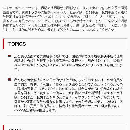
アイオイ総合ユニオンは、職場や雇用形態に関係なく、個人で参加できる独立系合同労
働組合です。労働トラブルの解決はもちろん、社会保険・公的年金・私的年金にも通じ
た特定社会保険労務士やFPも参加しており、労働者の「権利」「利益」「暮らし」を
護るプロの知見やネットワークで支えられているのが特徴です。また、一切の政治活動
を排するために、私たちは上部団体を持ちません。働くあなたの「権利」「利益」「暮
らし」を主体的に護るために、安心して私たちのユニオンに参加してください。
TOPICS
組合員が直面する労働紛争に際しては、国家試験である紛争解決手続代理業
務試験に合格した特定社会保険労務士の執行委員・組合員を中心に、労働法
や条理に精通した交渉担当者が、粘り強い団体交渉によって解決を目指しま
す。
私たちが紛争解決以外の日常的な組合活動として注力するのは、各組合員が
主体的に「権利」「利益」「暮らし」を護ることができるようになるための
「職場の護身術」の習得です。具体的には、組合員が自らの労働条件の維持
改善を図ることに資する「労働法」、組合員の生涯生活設計に資する社会保
険・公的年金・私的年金を中心とする「ライフプランニング」等について、
良質かつ定期的な学習機会を提供します。それら学習コンテンツの監修・講
師は、執行委員・組合員の内、特定社会保険労務士やFPの上級資格である
CFP®認定者等が担当します。