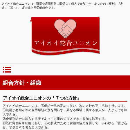
アイオイ総合ユニオンは、職場や雇用形態に関係なく個人で参加でき、あなたの「権利」「利
益」「暮らし」護る独立系労働組合です。
組合方針・組織
アイオイ総合ユニオンの「７つの方針」
アイオイ総合ユニオンは、労働組合法の定めに従い、次の方針の下、活動を行います。
①無期か有期か等の雇用形態の別を問わず、異なる職場に属する個人が一人からでも加
入できる。
②企業別組合に加入する者であっても重ねて加入でき、参加を歓迎する。
③既に労働紛争状態にあり、その解決のために労組の協力を要して、いわゆる「駆け込
み」で参加する者も加入できる。